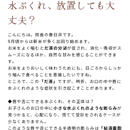
水ぶくれ、放置しても大
丈夫？
こんにちは。院長の春日井です。
9月頃からは新米が多く出回り始めます。
お米をよく噛むと
だ液の分泌
が促され、消化・吸収がス
ムーズになるほか、自然な甘みを感じることができま
す。
お米をよりおいしく味わうためにも、日ごろからしっか
り噛んで食べることを意識したいですね。
ところで、この
「だ液」
ですが、時折、お口の中や唇に
水ぶくれのような症状を引き起こすことがあります。
◆唇や舌にできる水ぶくれ、その正体は？
お子さんのお口の中に
小さな水ぶくれのような膨らみ
が
見つかると、心配になり、慌てて受診をされるケースが
少なくありません。
このような唇や舌にできる半透明の膨らみは
「粘液嚢胞