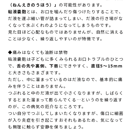
（ねんえきのうほう）」
の可能性があります。
粘液嚢胞
とは、お口を噛んだり傷つけたりすることで、
だ液を運ぶ細い管が詰まってしまい、だ液の行き場がな
くなって水ぶくれのようになってしまうものです。
見た目ほど心配なものではありませんが、自然に消える
ことは少なく、繰り返しやすいのが特徴です。
◆痛みはなくても油断は禁物
粘液嚢胞は子どもに多くみられるお口トラブルのひとつ
で、
舌の先や裏側、下唇
にできやすく、
直径5～15mm
と大きさもさまざまです。
ただし、中に溜まっているのはだ液なので、基本的に痛
みを伴うことはありません。
つぶれると中のだ液が出て小さくなりますが、しばらく
するとまた溜まって膨らんでくる…というのを繰り返す
のが、この病気の厄介なところです。
つい自分でつぶしてしまいたくなりますが、傷口に細菌
が入り炎症を引き起こすおそれもあるため、気になって
も無理に触らず安静を保ちましょう。