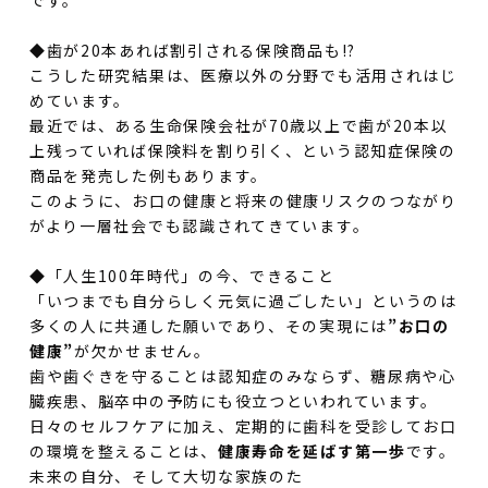
◆歯が20本あれば割引される保険商品も!?
こうした研究結果は、医療以外の分野でも活用されはじ
めています。
最近では、ある生命保険会社が70歳以上で歯が20本以
上残っていれば保険料を割り引く、という認知症保険の
商品を発売した例もあります。
このように、お口の健康と将来の健康リスクのつながり
がより一層社会でも認識されてきています。
◆「人生100年時代」の今、できること
「いつまでも自分らしく元気に過ごしたい」というのは
多くの人に共通した願いであり、その実現には
”お口の
健康”
が欠かせません。
歯や歯ぐきを守ることは認知症のみならず、糖尿病や心
臓疾患、脳卒中の予防にも役立つといわれています。
日々のセルフケアに加え、定期的に歯科を受診してお口
の環境を整えることは、
健康寿命を延ばす第一歩
です。
未来の自分、そして大切な家族のた