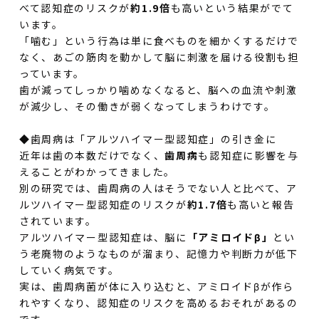
べて認知症のリスクが
約1.9倍
も高いという結果がでて
います。
「噛む」という行為は単に食べものを細かくするだけで
なく、あごの筋肉を動かして脳に刺激を届ける役割も担
っています。
歯が減ってしっかり噛めなくなると、脳への血流や刺激
が減少し、その働きが弱くなってしまうわけです。
◆歯周病は「アルツハイマー型認知症」の引き金に
近年は歯の本数だけでなく、
歯周病
も認知症に影響を与
えることがわかってきました。
別の研究では、歯周病の人はそうでない人と比べて、ア
ルツハイマー型認知症のリスクが
約1.7倍
も高いと報告
されています。
アルツハイマー型認知症は、脳に
「アミロイドβ」
とい
う老廃物のようなものが溜まり、記憶力や判断力が低下
していく病気です。
実は、歯周病菌が体に入り込むと、アミロイドβが作ら
れやすくなり、認知症のリスクを高めるおそれがあるの
です。