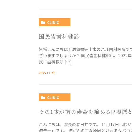
CLINIC
国民皆歯科健診
皆様こんにちは！滋賀県守山市のハル歯科医院で
ざいますでしょうか？ 国民皆歯科健診は、2022
民に歯科検診 […]
2025.11.27
CLINIC
その1本が歯の寿命を縮める!?喫煙
こんにちは。院長の春日井です。 11月17日は
滅デー」です。 肺がんの主な原因とされるタバ