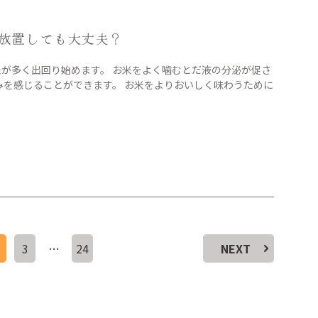
放置しても大丈夫？
米が多く出回り始めます。 お米をよく噛むとだ液の分泌が促さ
みを感じることができます。 お米をよりおいしく味わうために
3
…
24
NEXT