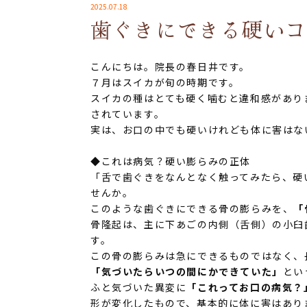
2025.07.18
歯ぐきにできる硬い
こんにちは。院長の春日井です。
７月はスイカが旬の時期です。
スイカの種はとても硬く噛むと違和感があり
されています。
実は、お口の中でも硬いけれども体に害はな
◆これは病気？硬い膨らみの正体
「舌で歯ぐきをなんとなく触ってみたら、硬
せんか。
このような歯ぐきにできる骨の膨らみを、
「
骨隆起は、主に下あごの内側（舌側）の小臼
す。
この骨の膨らみは急にできるものではなく、
「気づいたらいつの間にかできていた」
とい
ふと気づいた異変に
「これってお口の病気？
形が変化したもので、基本的に体に害はあり