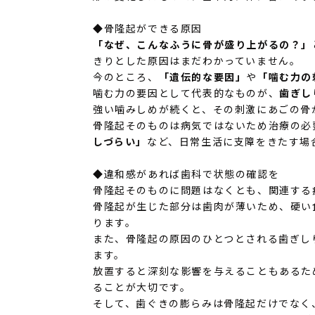
◆骨隆起ができる原因
「なぜ、こんなふうに骨が盛り上がるの？」
きりとした原因はまだわかっていません。
今のところ、
「遺伝的な要因」
や
「噛む力の
噛む力の要因として代表的なものが、
歯ぎし
強い噛みしめが続くと、その刺激にあごの骨
骨隆起そのものは病気ではないため治療の必
しづらい」
など、日常生活に支障をきたす場
◆違和感があれば歯科で状態の確認を
骨隆起そのものに問題はなくとも、関連する
骨隆起が生じた部分は歯肉が薄いため、硬い
ります。
また、骨隆起の原因のひとつとされる歯ぎし
ます。
放置すると深刻な影響を与えることもあるた
ることが大切です。
そして、歯ぐきの膨らみは骨隆起だけでなく